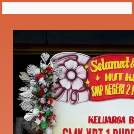
Lewati
ke
konten