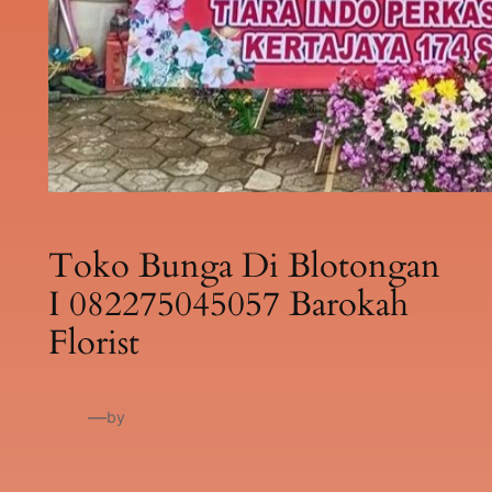
Toko Bunga Di Blotongan
I 082275045057 Barokah
Florist
—
by