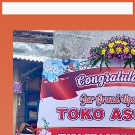
Lewati
ke
konten