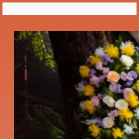
Lewati
ke
konten