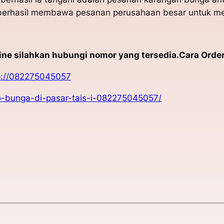
t berhasil membawa pesanan perusahaan besar untuk me
e silahkan hubungi nomor yang tersedia.Cara Order 
p://082275045057
ko-bunga-di-pasar-tais-i-082275045057/