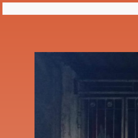
Lewati
ke
konten