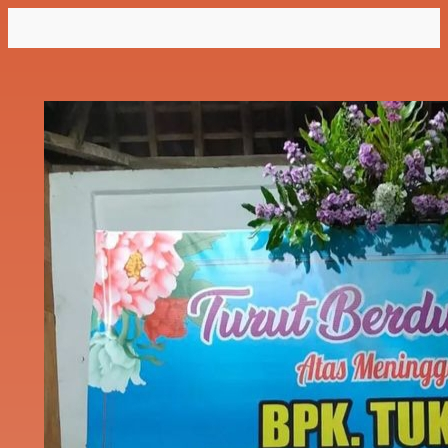
Lewati
ke
konten