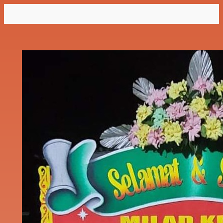
Lewati
ke
konten