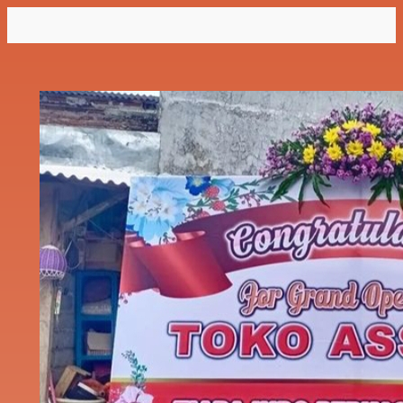
Lewati
ke
konten