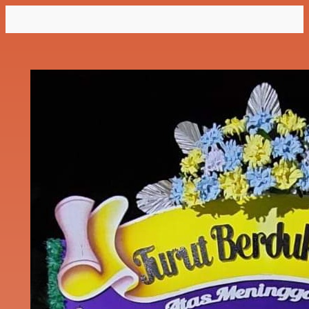
Lewati
ke
konten