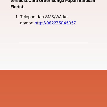
tersedia.Cara Order Bunga Papan Barokah
Florist:
Telepon dan SMS/WA ke
nomor:
http://082275045057