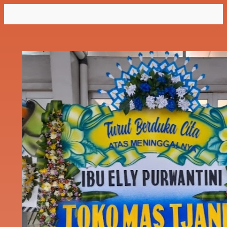
Lewati
ke
konten