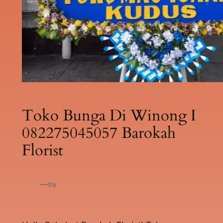
Toko Bunga Di Winong I
082275045057 Barokah
Florist
—
by