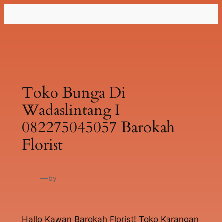
Lewati
ke
konten
Toko Bunga Di
Wadaslintang I
082275045057 Barokah
Florist
—
by
Hallo Kawan Barokah Florist! Toko Karangan