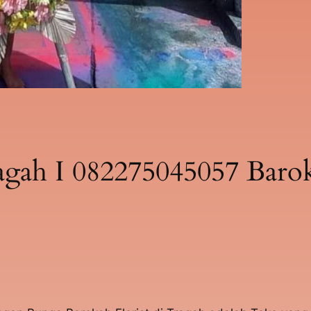
ah I 082275045057 Baroka