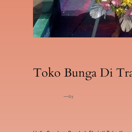
Toko Bunga Di Trag
—
by