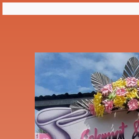
Lewati
ke
konten