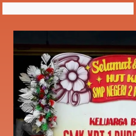
Lewati
ke
konten