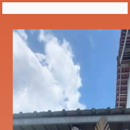
Lewati
ke
konten