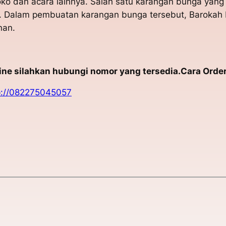
ko dan acara lainnya. Salah satu karangan bunga yang 
. Dalam pembuatan karangan bunga tersebut, Barokah 
nan.
e silahkan hubungi nomor yang tersedia.Cara Order
p://082275045057