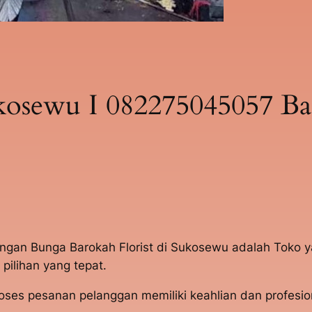
osewu I 082275045057 Bar
angan Bunga Barokah Florist di Sukosewu adalah Toko 
ilihan yang tepat.
s pesanan pelanggan memiliki keahlian dan profesion