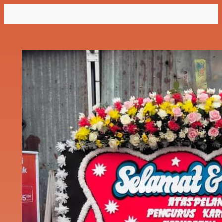
Lewati
ke
konten