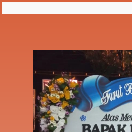
Lewati
ke
konten