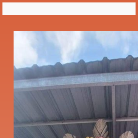
Lewati
ke
konten