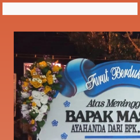
Lewati
ke
konten