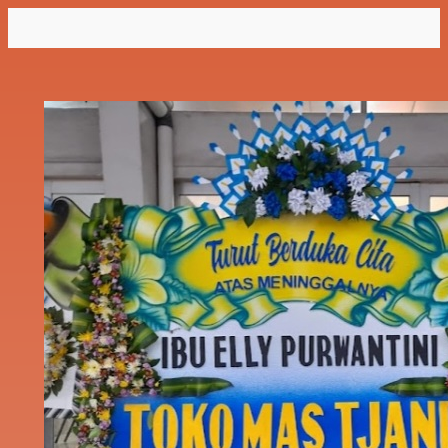
Lewati
ke
konten