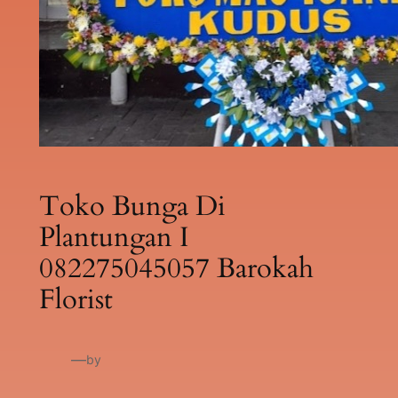
Toko Bunga Di
Plantungan I
082275045057 Barokah
Florist
—
by