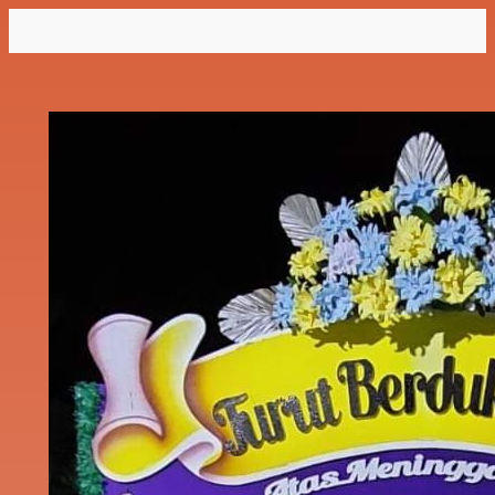
Lewati
ke
konten