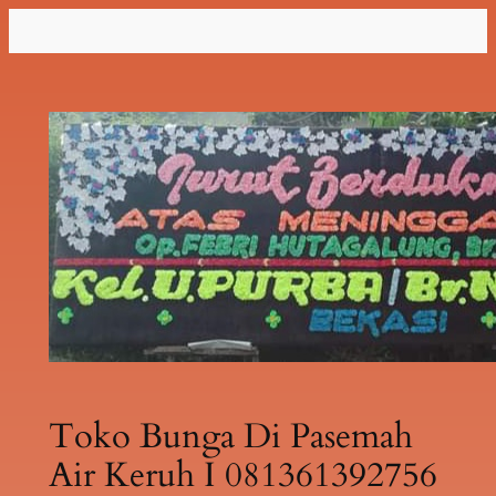
Lewati
ke
konten
Toko Bunga Di Pasemah
Air Keruh I 081361392756