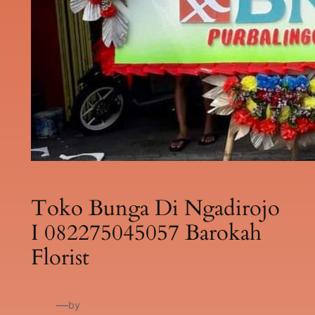
Toko Bunga Di Ngadirojo
I 082275045057 Barokah
Florist
—
by