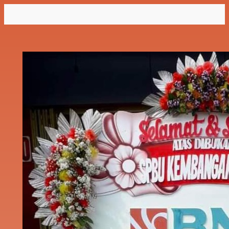
Lewati
ke
konten