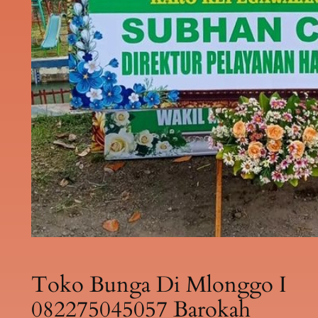
Toko Bunga Di Mlonggo I
082275045057 Barokah