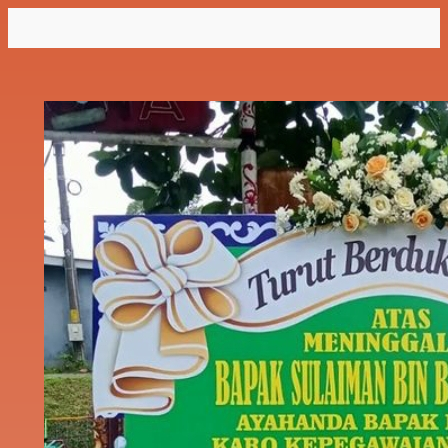
Lewati
ke
konten