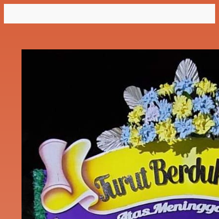
Lewati
ke
konten