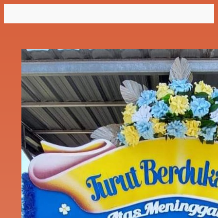
Lewati
ke
konten