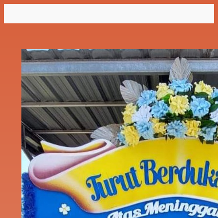
Lewati
ke
konten