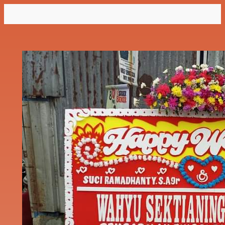
Lewati
ke
konten