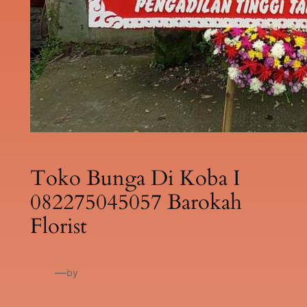
Toko Bunga Di Koba I
082275045057 Barokah
Florist
—
by