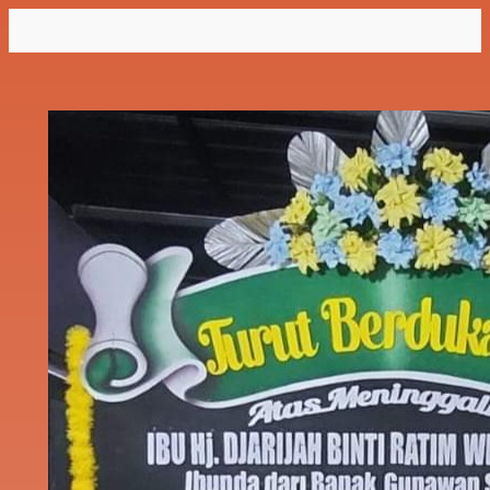
Lewati
ke
konten