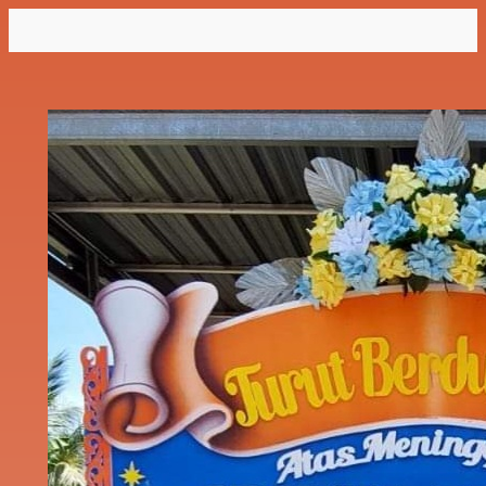
Lewati
ke
konten