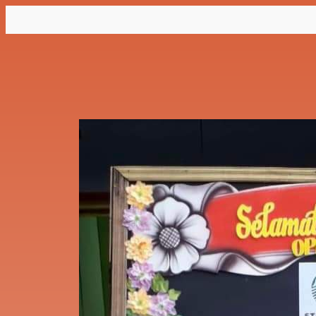
Lewati
ke
konten