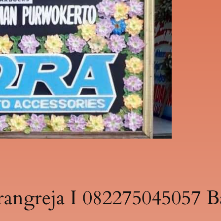
ngreja I 082275045057 Ba