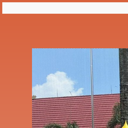
Lewati
ke
konten