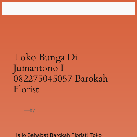
Lewati
ke
konten
Toko Bunga Di
Jumantono I
082275045057 Barokah
Florist
—
by
Hallo Sahabat Barokah Florist! Toko