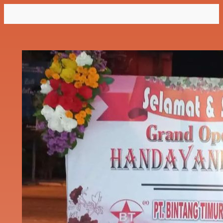
Lewati
ke
konten