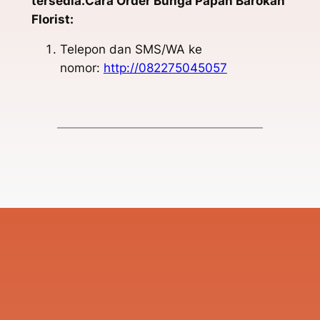
tersedia.Cara Order Bunga Papan Barokah
Florist:
Telepon dan SMS/WA ke
nomor:
http://082275045057