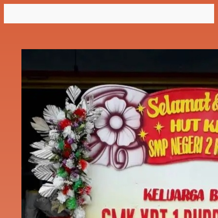
Lewati
ke
konten