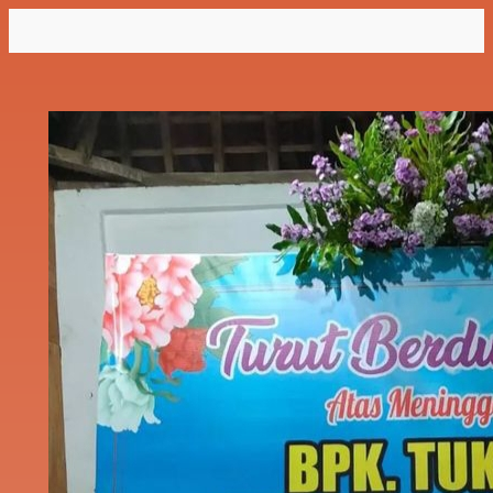
Lewati
ke
konten