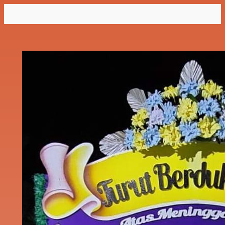
Lewati
ke
konten