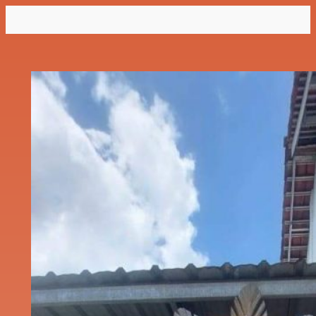
Lewati
ke
konten