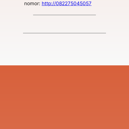
nomor:
http://082275045057