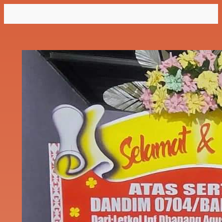
Lewati
ke
konten