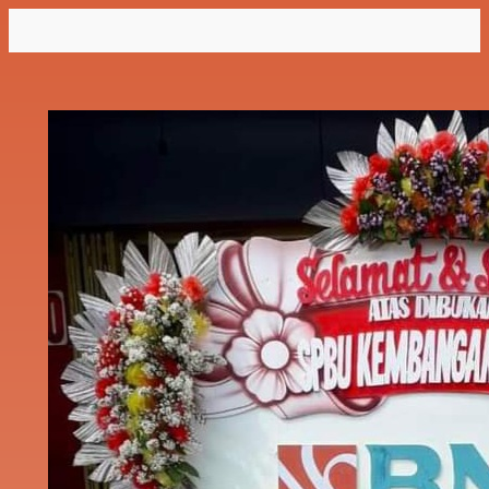
Lewati
ke
konten