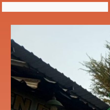
Lewati
ke
konten