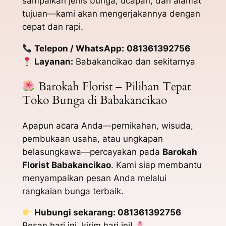
sampaikan jenis bunga, ucapan, dan alamat
tujuan—kami akan mengerjakannya dengan
cepat dan rapi.
Telepon / WhatsApp:
081361392756
Layanan:
Babakancikao dan sekitarnya
Barokah Florist – Pilihan Tepat
Toko Bunga di Babakancikao
Apapun acara Anda—pernikahan, wisuda,
pembukaan usaha, atau ungkapan
belasungkawa—percayakan pada
Barokah
Florist Babakancikao
. Kami siap membantu
menyampaikan pesan Anda melalui
rangkaian bunga terbaik.
Hubungi sekarang: 081361392756
Pesan hari ini, kirim hari ini!