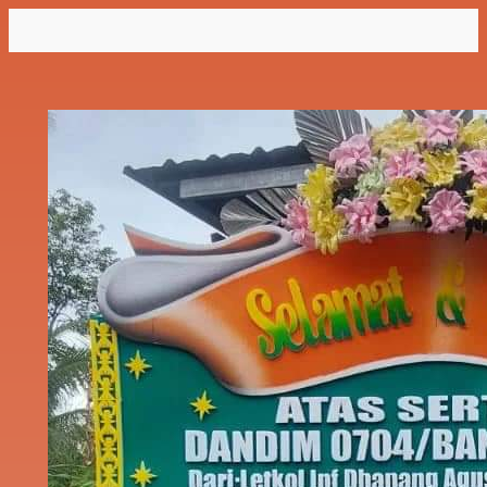
Lewati
ke
konten