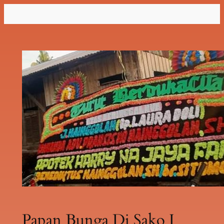
Lewati
ke
konten
Papan Bunga Di Sako I